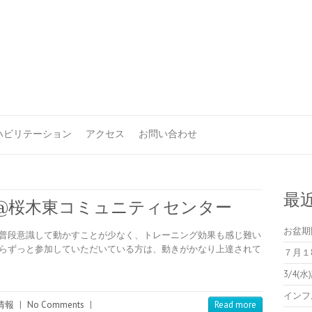
ハビリテーション
アクセス
お問い合わせ
最
@桜木東コミュニティセンター
お盆期
、普段意識して動かすことが少なく、トレーニング効果も感じ難い
からずっと参加していただいている方は、動きがかなり上達されて
７月１
3/4
インフ
情報
|
No Comments
|
Read more