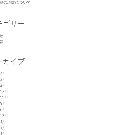
始の診療について
テゴリー
せ
報
ーカイブ
年7月
年5月
年2月
年12月
年11月
年9月
年6月
年12月
年3月
年5月
年3月