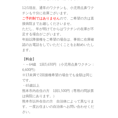
12/1現在、通常のワクチンも、小児用点鼻ワク
チンも十分に在庫ございます。
ご予約制ではありません
ので、ご希望の方は直
接病院までお越しくださいませ。
ただし、年が明けてからはワクチンの在庫が不
足する場合がございます。
年始以降接種をご希望の場合は、事前に在庫確
認のお電話をしていただくことをお勧めいたし
ます。
【料金】
・～64歳 1回3,630円 （小児用点鼻ワクチン：
6,600円）
※13未満で2回接種希望の場合でも金額は同じ
です。
・65歳以上
熊本市内在住の方 1回1,500円（専用の問診票
は病院にあります。）
熊本市以外在住の方 自治体によって異なりま
す。一度お住まいの自治体へお問い合わせくだ
さい。