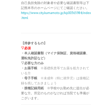
自己負担免除の対象者や必要な確認書類等は下
記熊本市のホームページにてご確認ください。
https://www.city.kumamoto.jp/kiji00365984/index
.html
【持参するもの】
▽必須
・本人確認書類（マイナ保険証、資格確認書、
運転免許証など）
▽必要な方のみ
・お薬手帳
※基礎疾患等でお薬を処方されて
いる方
・母子手帳
※未成年（特に就学児）は接種記
録を残しておきましょう
・接種記録用紙
※学校やお勤め先に提出が必
要な方。所定のものがなければ当院でも準備が
ございます。